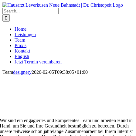
Zum
Inhalt
Search
springen
for:
Home
Leistungen
Team
Praxis
Kontakt
English
Jetzt Termin vereinbaren
Team
designery
2026-02-05T09:38:05+01:00
Unser Team
Internist Hausarzt Zentrum Leverkusen
Neue Bahnstadt
Wir sind ein engagiertes und kompetentes Team und arbeiten Hand in
Hand, um Sie und Ihre Gesundheit bestmöglich zu betreuen. Durch
unsere teilweise schon jahrelange Zusammenarbeit bei Ihrem Internist